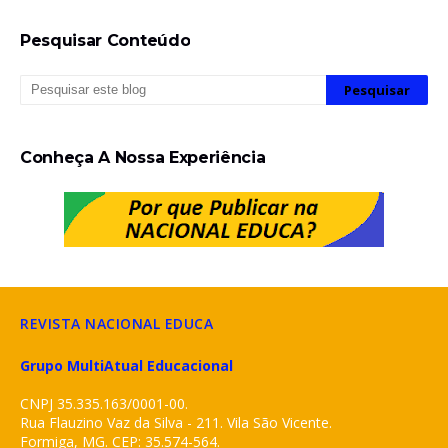
Pesquisar Conteúdo
Conheça A Nossa Experiência
REVISTA NACIONAL EDUCA
Grupo MultiAtual Educacional
CNPJ 35.335.163/0001-00.
Rua Flauzino Vaz da Silva - 211. Vila São Vicente.
Formiga, MG. CEP: 35.574-564.