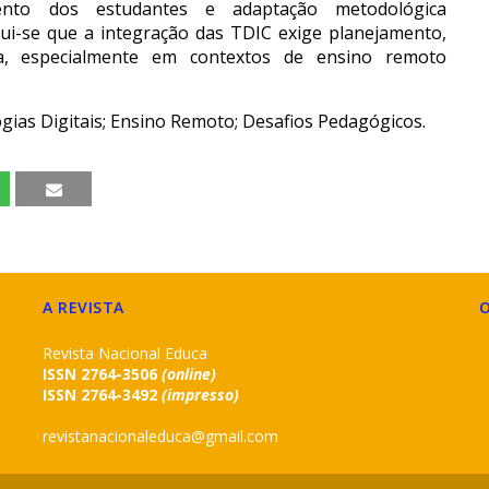
mento dos estudantes e adaptação metodológica
ui-se que a integração das TDIC exige planejamento,
da, especialmente em contextos de ensino remoto
gias Digitais; Ensino Remoto; Desafios Pedagógicos.
A REVISTA
Revista Nacional Educa
ISSN 2764-3506
(online)
ISSN 2764-3492
(impresso)
revistanacionaleduca@gmail.com