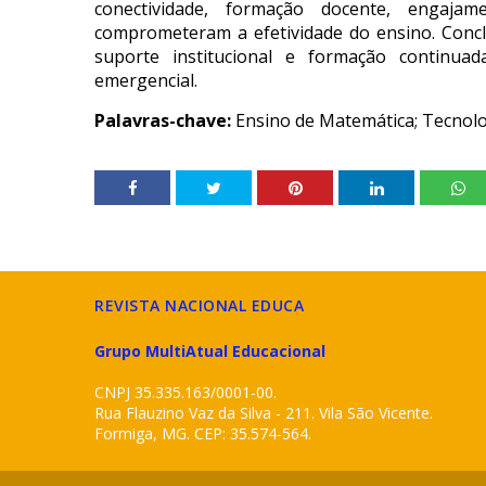
conectividade, formação docente, engaja
comprometeram a efetividade do ensino. Concl
suporte institucional e formação continua
emergencial.
Palavras-chave:
Ensino de Matemática; Tecnolo
REVISTA NACIONAL EDUCA
Grupo MultiAtual Educacional
CNPJ 35.335.163/0001-00.
Rua Flauzino Vaz da Silva - 211. Vila São Vicente.
Formiga, MG. CEP: 35.574-564.