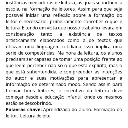
inst
â
ncias
mediadoras
de
leitura,
as
quais
se
incluem
a
escola, na formação de leitores. Assim para que seja
possível iniciar uma reflexão sobre
a formação do
leitor e necessário,
primeiramente conceber o que é
leitura. E tendo em vista
que nosso trabalho levara em
consideração tanto
a
existência de
textos
artisticamente elaborados
como
a
de
textos
que
utilizam uma linguagem cotidiana. Isso implica uma
serie de competências. Na
hora
da
leitura,
os
alunos
precisam
ser
capazes
de
tomar
uma
posição
frente ao
que leem perceber não só o que está explicita, mas o
que está subentendida,
e
compreender
as
intenções
do
autor
e
suas
motivações
para
apresentar a
informação de determinado modo. Sendo assim
para
formar bons leitores, o
incentivo da
leitura deve
começar desde a educação
infantil,
onde os
mesmos
estão
se
descobrindo.
Palavras
chave:
Aprendizado
do
aluno. Formação
do
leitor.
Leitura
deleite.