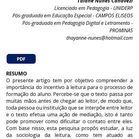
Taiane Nunes Canavezi
Licenciado em Pedagogia - UNIDERP
Pós-graduada em Educação Especial - CAMPOS ELISEOS
Pós-graduada em Pedagogia Digital e Letramento -
PROMINAS
thayanne-nunes@hotmail.com
RESUMO
O
presente
artigo tem
por
objetivo
compreender
a
importância
do
incentivo
à
leitura
para
o
processo
de
formação
do
aluno.
Percebe-se
que
o
texto
passa
por
muitas mãos
antes
de
chegar
ao
leitor,
de
modo
que,
toda
pessoa ou
instituição que se interpõe entre leitor
e o texto efetua uma ação de
mediação, isto é tanto
pode promover como dificultar o contato entre eles.
Com
base nisso, esta pesquisa propôs estudar, a luz
da sociologia da leitura, como
tem
atuado
as