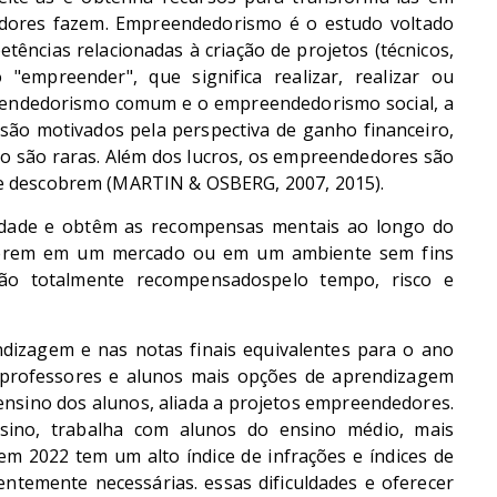
edores fazem. Empreendedorismo é o estudo voltado
tências relacionadas à criação de projetos (técnicos,
o "empreender", que significa realizar, realizar ou
reendedorismo comum e o empreendedorismo social, a
ão motivados pela perspectiva de ganho financeiro,
o são raras. Além dos lucros, os empreendedores são
e descobrem (MARTIN & OSBERG, 2007, 2015).
idade e obtêm as recompensas mentais ao longo do
operem em um mercado ou em um ambiente sem fins
o totalmente recompensados ​​pelo tempo, risco e
dizagem e nas notas finais equivalentes para o ano
s professores e alunos mais opções de aprendizagem
nsino dos alunos, aliada a projetos empreendedores.
ino, trabalha com alunos do ensino médio, mais
m 2022 tem um alto índice de infrações e índices de
temente necessárias. essas dificuldades e oferecer