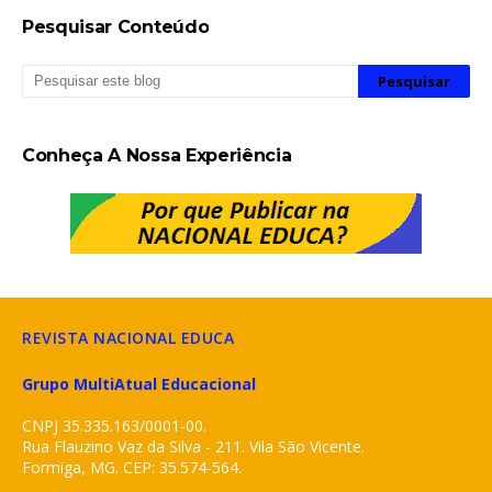
Pesquisar Conteúdo
Conheça A Nossa Experiência
REVISTA NACIONAL EDUCA
Grupo MultiAtual Educacional
CNPJ 35.335.163/0001-00.
Rua Flauzino Vaz da Silva - 211. Vila São Vicente.
Formiga, MG. CEP: 35.574-564.