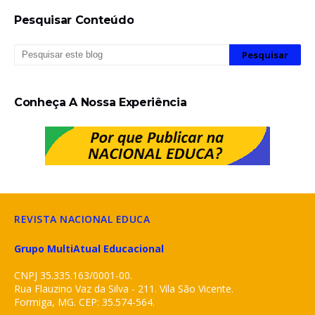
Pesquisar Conteúdo
Conheça A Nossa Experiência
REVISTA NACIONAL EDUCA
Grupo MultiAtual Educacional
CNPJ 35.335.163/0001-00.
Rua Flauzino Vaz da Silva - 211. Vila São Vicente.
Formiga, MG. CEP: 35.574-564.