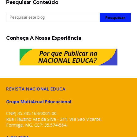
Pesquisar Conteúdo
Conheça A Nossa Experiência
REVISTA NACIONAL EDUCA
Grupo MultiAtual Educacional
CNPJ 35.335.163/0001-00.
Rua Flauzino Vaz da Silva - 211. Vila São Vicente.
Formiga, MG. CEP: 35.574-564.